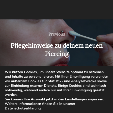
Beitragsnavigation
Previous
Previous
Pflegehinweise zu deinem neuen
Piercing
Wir nutzen Cookies, um unsere Website optimal zu betreiben
und Inhalte zu personalisieren. Mit Ihrer Einwilligung verwenden
Facebook
Instagram
YouTube
WhatsApp
wir außerdem Cookies für Statistik- und Analysezwecke sowie
zur Einbindung externer Dienste. Einige Cookies sind technisch
notwendig, während andere nur mit Ihrer Einwilligung gesetzt
werden.
Sie können Ihre Auswahl jetzt in den
Einstellungen
anpassen.
Datenschutzerklärung
Weitere Informationen finden Sie in unserer
Datenschutzerklärung
.
Copyright © 2026 ┃
Diablo Studio
┃
Impressum