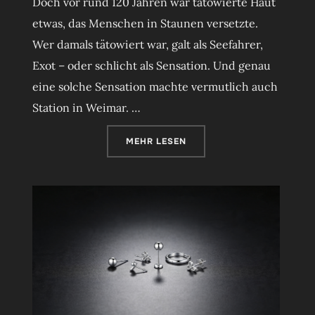
Doch vor rund 120 Jahren war tätowierte Haut
etwas, das Menschen in Staunen versetzte.
Wer damals tätowiert war, galt als Seefahrer,
Exot – oder schlicht als Sensation. Und genau
eine solche Sensation machte vermutlich auch
Station in Weimar. …
ÜBER „TATTOO IN WEIMAR: EINE
MEHR
LESEN